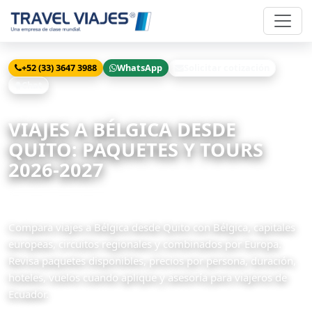
+52 (33) 3647 3988
WhatsApp
Solicitar cotización
Chat
Inicio
Viajes
Bélgica desde Quito
VIAJES A BÉLGICA DESDE
QUITO: PAQUETES Y TOURS
2026-2027
31 paquetes disponibles
Compara viajes a Bélgica desde Quito con Bélgica, capitales
europeas, circuitos regionales y combinados por Europa.
Revisa paquetes disponibles, precios por persona, duración,
hoteles, vuelos cuando aplique y asesoría para viajeros de
Ecuador.