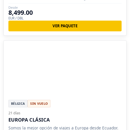
Londres, Bruselas, Brujas, Pisa, Lucerna, Nuremberg,
Desde
Siena
8,499.00
EUR / DBL
VER PAQUETE
BÉLGICA
SIN VUELO
21 días
EUROPA CLÁSICA
Somos la mejor opción de viajes a Europa desde Ecuador.