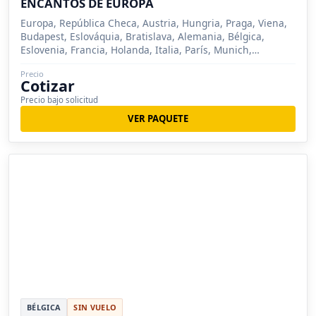
ENCANTOS DE EUROPA
Europa, República Checa, Austria, Hungria, Praga, Viena,
Budapest, Eslováquia, Bratislava, Alemania, Bélgica,
Eslovenia, Francia, Holanda, Italia, París, Munich,
Innsbruck, Venecia, Bruselas, La Haya, Ámsterdam, Berlin,
Precio
Dresden, Liubliana, Hannover, Oberammergau, Füssen,
Cotizar
Stuttgart, Ulm, Tubinga, Gante, Estrasburgo
Precio bajo solicitud
VER PAQUETE
BÉLGICA
SIN VUELO