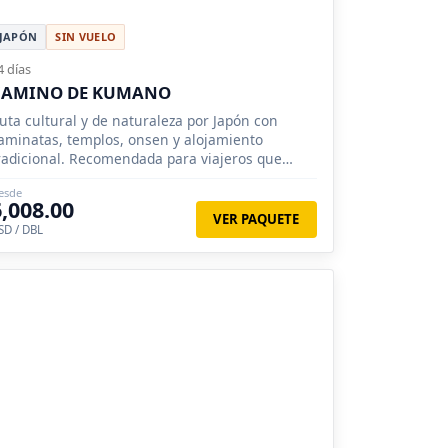
JAPÓN
SIN VUELO
4 días
CAMINO DE KUMANO
uta cultural y de naturaleza por Japón con
aminatas, templos, onsen y alojamiento
radicional. Recomendada para viajeros que
uscan una experiencia más profunda.
esde
6,008.00
VER PAQUETE
SD / DBL