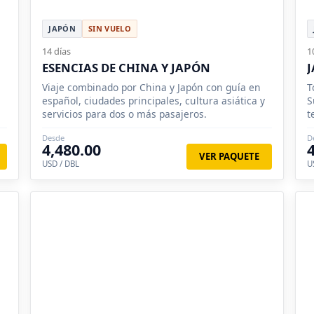
JAPÓN
SIN VUELO
14 días
1
ESENCIAS DE CHINA Y JAPÓN
J
Viaje combinado por China y Japón con guía en
T
español, ciudades principales, cultura asiática y
S
servicios para dos o más pasajeros.
t
p
Desde
D
4,480.00
VER PAQUETE
USD / DBL
U