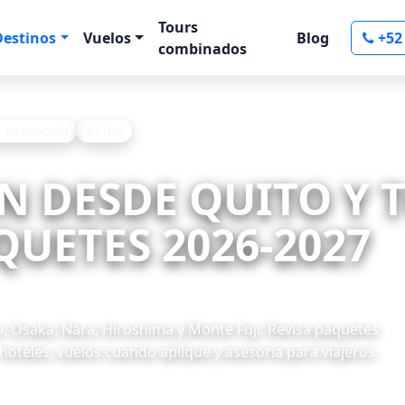
Tours
Destinos
Vuelos
Blog
+52
combinados
r cotización
Chat
ÓN DESDE QUITO Y
UETES 2026-2027
, Osaka, Nara, Hiroshima y Monte Fuji. Revisa paquetes
hoteles, vuelos cuando aplique y asesoría para viajeros