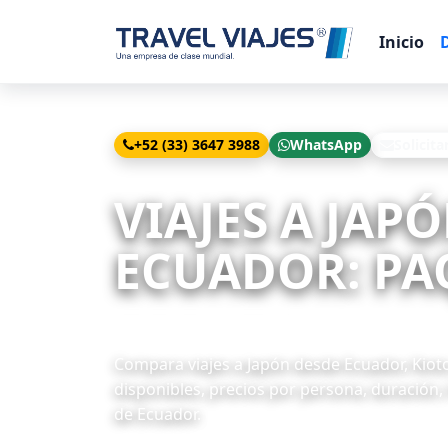
Inicio
+52 (33) 3647 3988
WhatsApp
Solicita
Inicio
Viajes
Japón desde Quito
VIAJES A JAP
ECUADOR: PAQ
12 paquetes disponibles
Compara viajes a Japón desde Ecuador, Kioto
disponibles, precios por persona, duración, 
de Ecuador.