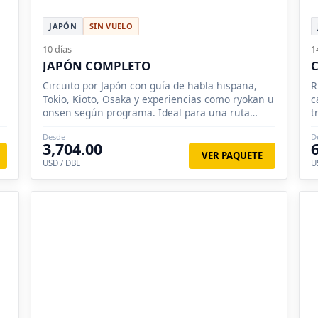
JAPÓN
SIN VUELO
10 días
1
JAPÓN COMPLETO
Circuito por Japón con guía de habla hispana,
R
Tokio, Kioto, Osaka y experiencias como ryokan u
c
onsen según programa. Ideal para una ruta
t
amplia.
b
Desde
D
3,704.00
VER PAQUETE
USD / DBL
U