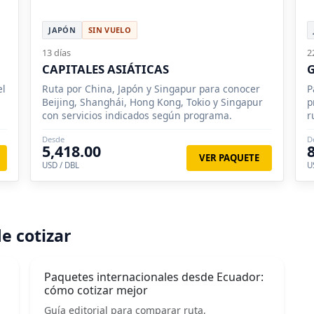
JAPÓN
SIN VUELO
13 días
2
CAPITALES ASIÁTICAS
G
el
Ruta por China, Japón y Singapur para conocer
P
Beijing, Shanghái, Hong Kong, Tokio y Singapur
p
con servicios indicados según programa.
r
Desde
D
5,418.00
VER PAQUETE
USD / DBL
U
e cotizar
Paquetes internacionales desde Ecuador:
cómo cotizar mejor
Guía editorial para comparar ruta,