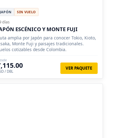
JAPÓN
SIN VUELO
9 días
APÓN ESCÉNICO Y MONTE FUJI
uta amplia por Japón para conocer Tokio, Kioto,
saka, Monte Fuji y paisajes tradicionales.
uelos cotizables desde Colombia.
esde
7,115.00
VER PAQUETE
SD / DBL