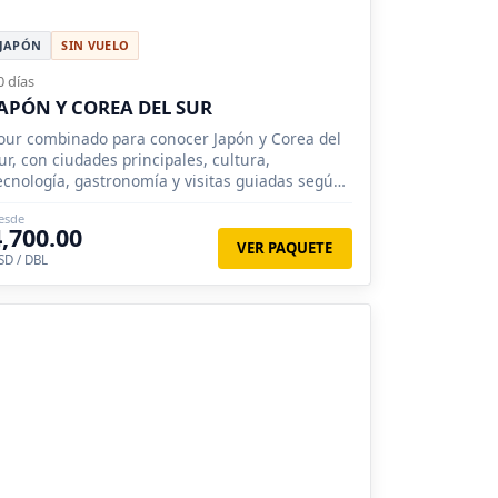
JAPÓN
SIN VUELO
0 días
APÓN Y COREA DEL SUR
our combinado para conocer Japón y Corea del
ur, con ciudades principales, cultura,
ecnología, gastronomía y visitas guiadas según
rograma.
esde
4,700.00
VER PAQUETE
SD / DBL