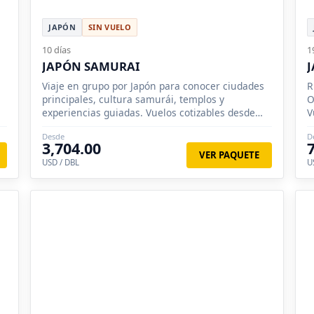
JAPÓN
SIN VUELO
10 días
1
JAPÓN SAMURAI
J
n
Viaje en grupo por Japón para conocer ciudades
R
principales, cultura samurái, templos y
O
experiencias guiadas. Vuelos cotizables desde
V
Colombia según fecha.
Desde
D
3,704.00
VER PAQUETE
USD / DBL
U