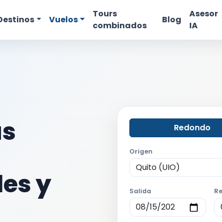
Tours
Asesor
Destinos
Vuelos
Blog
combinados
IA
as
Redondo
Origen
les y
Salida
Re