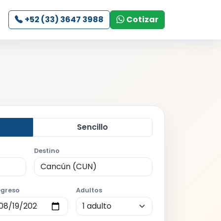
+52 (33) 3647 3988
Cotizar
Sencillo
Destino
greso
Adultos