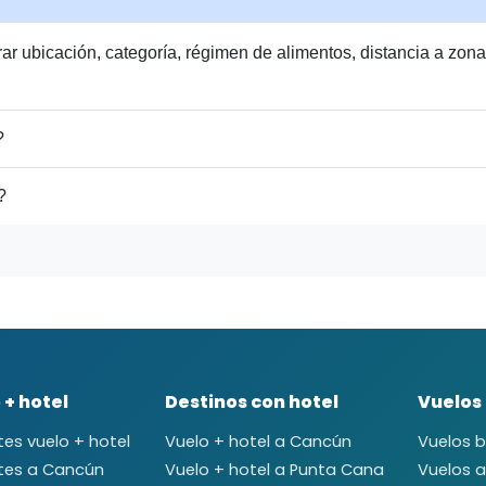
 ubicación, categoría, régimen de alimentos, distancia a zonas t
?
?
 + hotel
Destinos con hotel
Vuelos
es vuelo + hotel
Vuelo + hotel a Cancún
Vuelos 
tes a Cancún
Vuelo + hotel a Punta Cana
Vuelos 