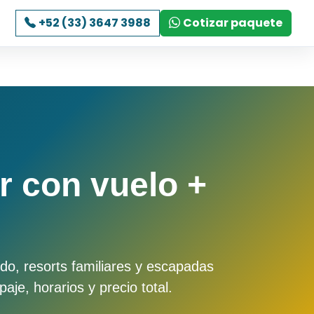
+52 (33) 3647 3988
Cotizar paquete
 con vuelo +
do, resorts familiares y escapadas
je, horarios y precio total.