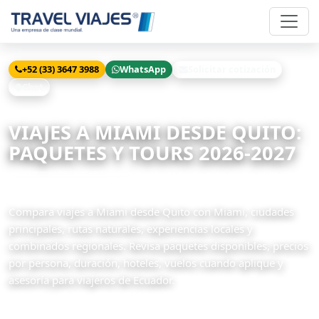
+52 (33) 3647 3988
WhatsApp
Solicitar cotización
Chat
Inicio
Viajes
Miami desde Quito
VIAJES A MIAMI DESDE QUITO:
PAQUETES Y TOURS 2026-2027
1 paquetes disponibles
Compara viajes a Miami desde Quito con Miami, ciudades
principales, rutas naturales, experiencias locales y
combinados regionales. Revisa paquetes disponibles, precios
por persona, duración, hoteles, vuelos cuando aplique y
asesoría para viajeros de Ecuador.