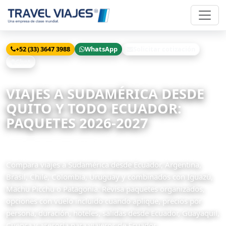
+52 (33) 3647 3988
WhatsApp
Solicitar cotización
Chat
Inicio
Viajes
Sudamérica desde Quito
VIAJES A SUDAMÉRICA DESDE
QUITO Y TODO ECUADOR:
PAQUETES 2026-2027
43 paquetes disponibles
Compara viajes a Sudamérica desde Ecuador, Argentina,
Brasil, Chile, Colombia, Uruguay y combinados con Iguazú,
Machu Picchu o Patagonia. Revisa paquetes organizados,
opciones con vuelo incluido cuando aplique, precios por
persona, duración, hoteles, salidas desde Ecuador, Guayaquil,
Cuenca y asesoría para viajeros de Ecuador.