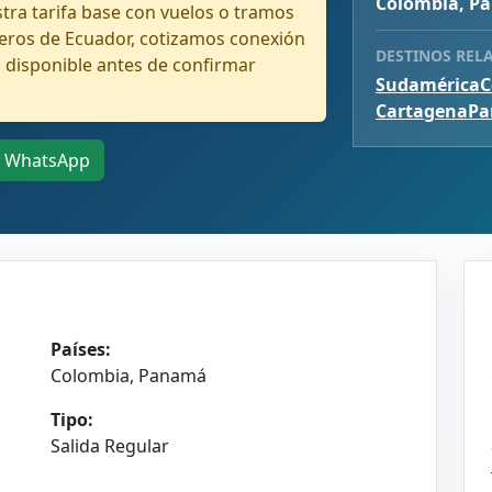
Colombia, P
ra tarifa base con vuelos o tramos
jeros de Ecuador, cotizamos conexión
DESTINOS REL
 disponible antes de confirmar
Sudamérica
C
Cartagena
P
WhatsApp
Países:
Colombia, Panamá
Tipo:
Salida Regular