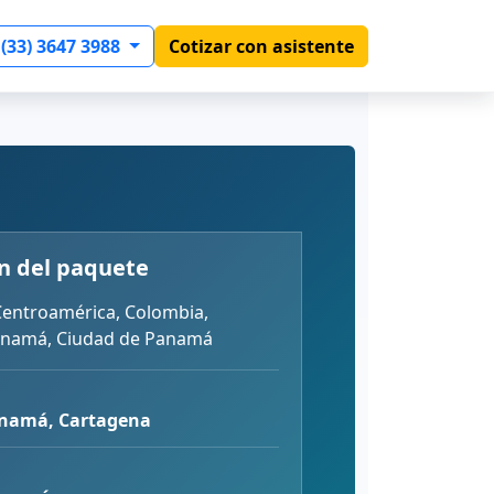
 (33) 3647 3988
Cotizar con asistente
n del paquete
Centroamérica, Colombia,
anamá, Ciudad de Panamá
anamá, Cartagena