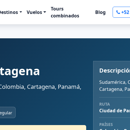
Tours
Destinos
Vuelos
Blog
+52
combinados
rtagena
Descripció
Sudamérica, 
Colombia, Cartagena, Panamá,
Cartagena, P
RUTA
Ciudad de P
egular
PAÍSES