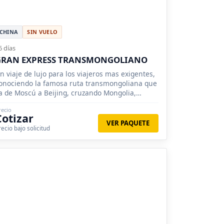
CHINA
SIN VUELO
6 días
GRAN EXPRESS TRANSMONGOLIANO
n viaje de lujo para los viajeros mas exigentes,
onociendo la famosa ruta transmongoliana que
a de Moscú a Beijing, cruzando Mongolia,
iberia.
recio
Cotizar
VER PAQUETE
recio bajo solicitud