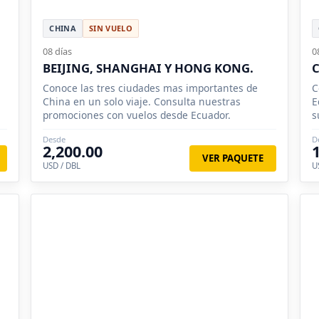
CHINA
SIN VUELO
08 días
0
BEIJING, SHANGHAI Y HONG KONG.
C
Conoce las tres ciudades mas importantes de
C
China en un solo viaje. Consulta nuestras
E
promociones con vuelos desde Ecuador.
s
p
Desde
D
2,200.00
VER PAQUETE
USD / DBL
U