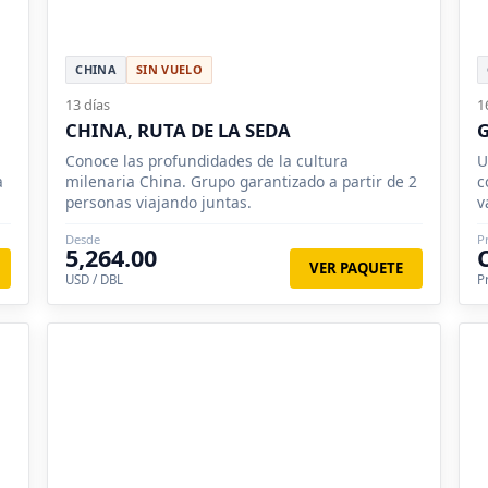
CHINA
SIN VUELO
13 días
1
CHINA, RUTA DE LA SEDA
Conoce las profundidades de la cultura
U
a
milenaria China. Grupo garantizado a partir de 2
c
personas viajando juntas.
v
S
Desde
P
5,264.00
VER PAQUETE
USD / DBL
P