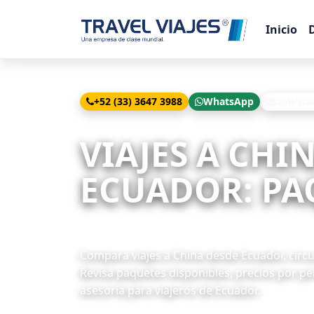
Inicio
+52 (33) 3647 3988
WhatsApp
Solicita
Inicio
Viajes
China desde Quito
VIAJES A CHI
ECUADOR: PAQ
17 paquetes disponibles
Compara viajes a China desde Ecuador, circu
Revisa paquetes disponibles, precios por pe
asesoría para viajeros de Ecuador.