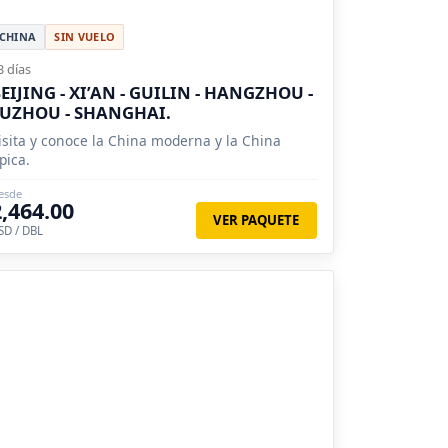
CHINA
SIN VUELO
3 días
EIJING - XI’AN - GUILIN - HANGZHOU -
UZHOU - SHANGHAI.
isita y conoce la China moderna y la China
ípica.
esde
2,464.00
VER PAQUETE
SD / DBL