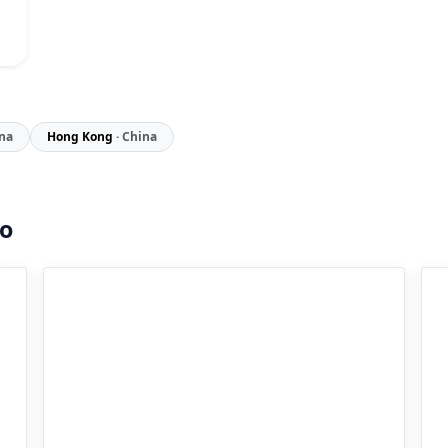
ina
Hong Kong
· China
to