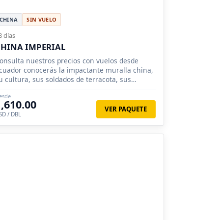
CHINA
SIN VUELO
8 días
HINA IMPERIAL
onsulta nuestros precios con vuelos desde
cuador conocerás la impactante muralla china,
u cultura, sus soldados de terracota, sus
agodas.
esde
1,610.00
VER PAQUETE
SD / DBL