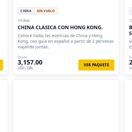
CHINA
SIN VUELO
13 días
1
CHINA CLASICA CON HONG KONG.
B
S
Conoce todas las esencias de China y Hong
Kong, con guía en español a partir de 2 personas
V
viajando juntas.
t
Desde
D
3,157.00
VER PAQUETE
USD / DBL
U