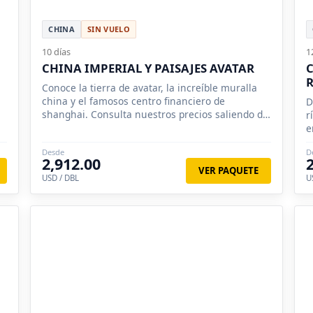
CHINA
SIN VUELO
10 días
1
CHINA IMPERIAL Y PAISAJES AVATAR
C
R
Conoce la tierra de avatar, la increíble muralla
china y el famosos centro financiero de
D
shanghai. Consulta nuestros precios saliendo de
r
Ecuador
e
Desde
D
2,912.00
VER PAQUETE
USD / DBL
U