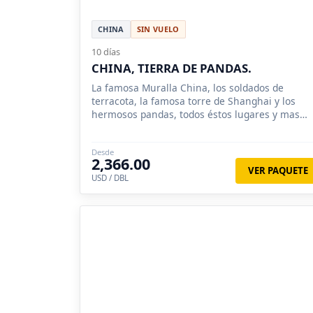
CHINA
SIN VUELO
10 días
CHINA, TIERRA DE PANDAS.
La famosa Muralla China, los soldados de
terracota, la famosa torre de Shanghai y los
hermosos pandas, todos éstos lugares y mas
conocerá en éste tour.
Desde
2,366.00
VER PAQUETE
USD / DBL