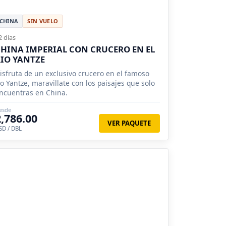
CHINA
SIN VUELO
2 días
HINA IMPERIAL CON CRUCERO EN EL
IO YANTZE
isfruta de un exclusivo crucero en el famoso
ío Yantze, maravillate con los paisajes que solo
ncuentras en China.
esde
2,786.00
VER PAQUETE
SD / DBL