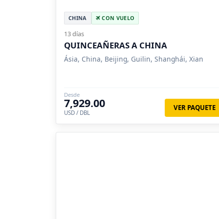
CHINA
CON VUELO
13 días
QUINCEAÑERAS A CHINA
Ásia, China, Beijing, Guilin, Shanghái, Xian
Desde
7,929.00
VER PAQUETE
USD / DBL