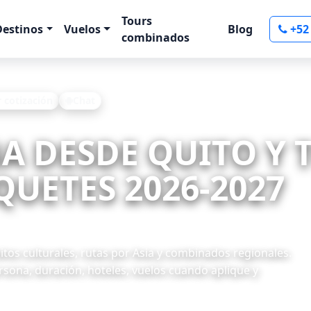
Tours
Destinos
Vuelos
Blog
+52
combinados
r cotización
Chat
NA DESDE QUITO Y
UETES 2026-2027
itos culturales, rutas por Asia y combinados regionales.
rsona, duración, hoteles, vuelos cuando aplique y