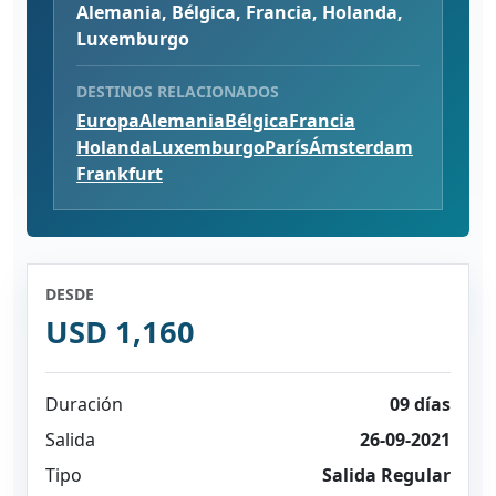
Alemania, Bélgica, Francia, Holanda,
Luxemburgo
DESTINOS RELACIONADOS
Europa
Alemania
Bélgica
Francia
Holanda
Luxemburgo
París
Ámsterdam
Frankfurt
DESDE
USD 1,160
Duración
09 días
Salida
26-09-2021
Tipo
Salida Regular