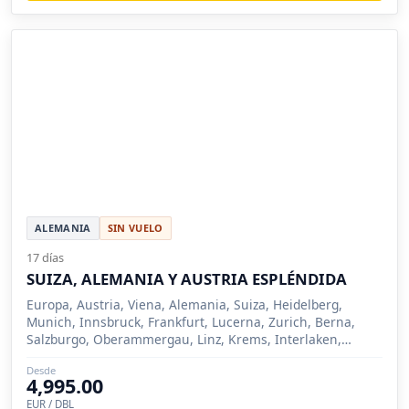
ALEMANIA
SIN VUELO
17 días
SUIZA, ALEMANIA Y AUSTRIA ESPLÉNDIDA
Europa, Austria, Viena, Alemania, Suiza, Heidelberg,
Munich, Innsbruck, Frankfurt, Lucerna, Zurich, Berna,
Salzburgo, Oberammergau, Linz, Krems, Interlaken,
Füssen, Selva Negra, Ginebra (Suiza)), Montreux, Zermatt,
Desde
St Moritz, Vaduz
4,995.00
EUR / DBL