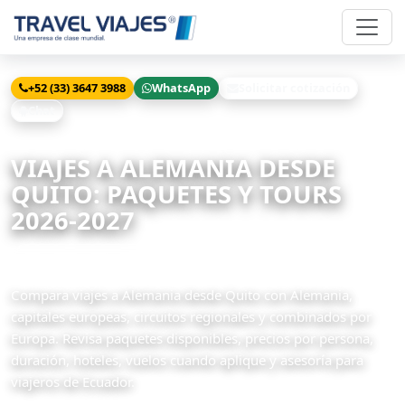
+52 (33) 3647 3988
WhatsApp
Solicitar cotización
Chat
Inicio
Viajes
Alemania desde Quito
VIAJES A ALEMANIA DESDE
QUITO: PAQUETES Y TOURS
2026-2027
53 paquetes disponibles
Compara viajes a Alemania desde Quito con Alemania,
capitales europeas, circuitos regionales y combinados por
Europa. Revisa paquetes disponibles, precios por persona,
duración, hoteles, vuelos cuando aplique y asesoría para
viajeros de Ecuador.