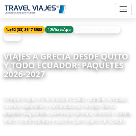
+52 (33) 3647 3988
WhatsApp
Solicitar cotización
Chat
Inicio
Viajes
Grecia desde Quito
VIAJES A GRECIA DESDE QUITO
Y TODO ECUADOR: PAQUETES
2026-2027
22 paquetes disponibles
Compara viajes a Grecia desde Ecuador, capitales europeas,
circuitos regionales y combinados por Europa. Revisa
paquetes disponibles, precios por persona, duración, hoteles,
vuelos cuando aplique y asesoría para viajeros de Ecuador.