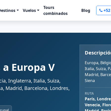
Tours
Destinos
Vuelos
Blog
+52
combinados
Descripció
Europa, Bélgic
 a Europa V
Italia, Suiza, 
Madrid, Barce
a, Inglaterra, Italia, Suiza,
Siena
ma, Madrid, Barcelona, Londres,
RUTA
París, Londre
Venecia, Flor
Grupal
Madrid, París