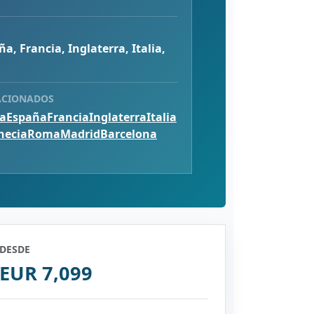
ña, Francia, Inglaterra, Italia,
ACIONADOS
ca
España
Francia
Inglaterra
Italia
necia
Roma
Madrid
Barcelona
DESDE
EUR 7,099