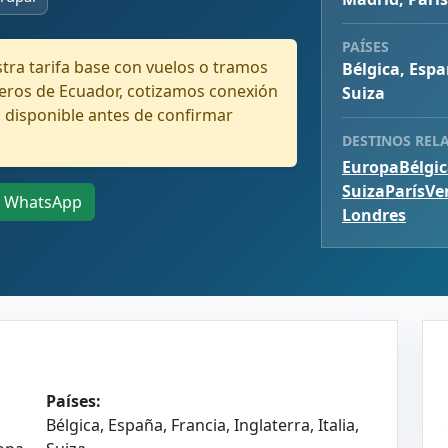
PAÍSES
ra tarifa base con vuelos o tramos
Bélgica, Espa
jeros de Ecuador, cotizamos conexión
Suiza
 disponible antes de confirmar
DESTINOS REL
Europa
Bélgi
Suiza
París
Ve
WhatsApp
Londres
Países:
Bélgica, España, Francia, Inglaterra, Italia,