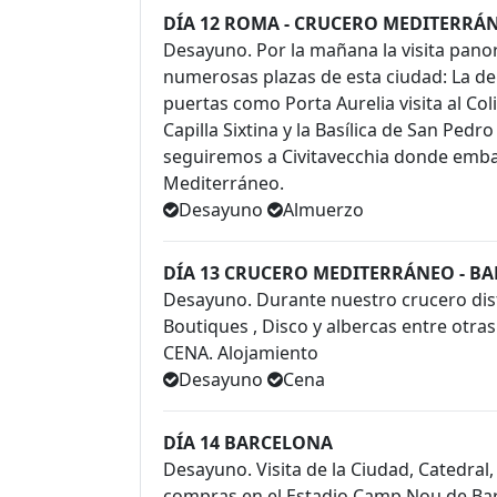
DÍA 12 ROMA - CRUCERO MEDITERRÁ
Desayuno. Por la mañana la visita pano
numerosas plazas de esta ciudad: La de 
puertas como Porta Aurelia visita al C
Capilla Sixtina y la Basílica de San Pe
seguiremos a Civitavecchia donde emba
Mediterráneo.
Desayuno
Almuerzo
DÍA 13 CRUCERO MEDITERRÁNEO - B
Desayuno. Durante nuestro crucero dis
Boutiques , Disco y albercas entre otra
CENA. Alojamiento
Desayuno
Cena
DÍA 14 BARCELONA
Desayuno. Visita de la Ciudad, Catedral, 
compras en el Estadio Camp Nou de Ba