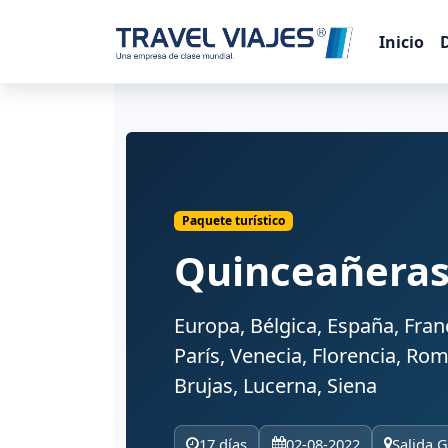
Inicio
Paquete turístico
Quinceañeras
Europa, Bélgica, España, Franci
París, Venecia, Florencia, Ro
Brujas, Lucerna, Siena
17 días
02-08-2022
Salida 