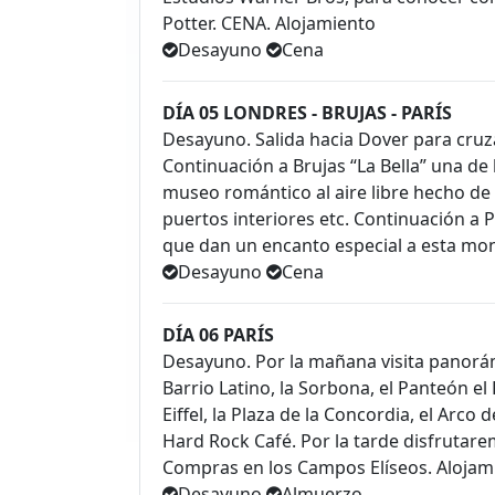
Potter. CENA. Alojamiento
Desayuno
Cena
DÍA 05 LONDRES - BRUJAS - PARÍS
Desayuno. Salida hacia Dover para cruzar
Continuación a Brujas “La Bella” una de
museo romántico al aire libre hecho de 
puertos interiores etc. Continuación a P
que dan un encanto especial a esta mo
Desayuno
Cena
DÍA 06 PARÍS
Desayuno. Por la mañana visita panorám
Barrio Latino, la Sorbona, el Panteón el
Eiffel, la Plaza de la Concordia, el Arc
Hard Rock Café. Por la tarde disfrutar
Compras en los Campos Elíseos. Alojam
Desayuno
Almuerzo