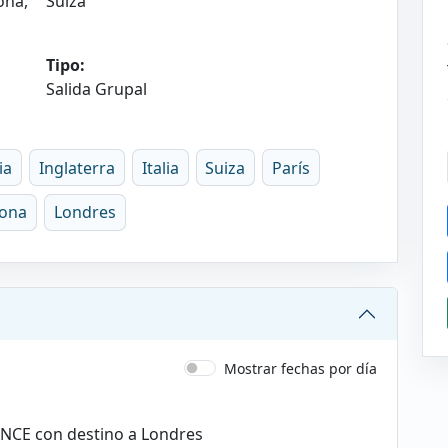
ona,
Suiza
Tipo:
Salida Grupal
ia
Inglaterra
Italia
Suiza
París
lona
Londres
Mostrar fechas por día
RANCE con destino a Londres