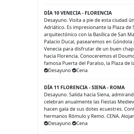
DÍA 10 VENECIA - FLORENCIA
Desayuno. Visita a pie de esta ciudad ú
Adriático. Es impresionante la Plaza d
arquitectónico con la Basílica de San M
Palacio Ducal, pasearemos en Góndola p
Venecia para disfrutar de un buen chapu
hacia Florencia. Conoceremos el Doumo d
famosa Puerta del Paraíso, la Plaza de 
Desayuno
Cena
DÍA 11 FLORENCIA - SIENA - ROMA
Desayuno. Salida hacia Siena, admirand
celebran anualmente las Fiestas Medieval
hacen gala de sus dotes ecuestres. Co
hermanos Rómulo y Remo. CENA. Aloja
Desayuno
Cena