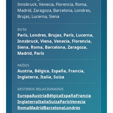
Innsbruck, Venecia, Florencia, Roma,
Madrid, Zaragoza, Barcelona, Londres,
Brujas, Lucerna, Siena
RUTA
París, Londres, Brujas, París, Lucerna,
Innsbruck, Viena, Venecia, Florencia,
Siena, Roma, Barcelona, Zaragoza,
Madrid, París
PAÍSES
Austria, Bélgica, España, Francia,
Inglaterra, Italia, Suiza
DESTINOS RELACIONADOS
Europa
Austria
Bélgica
España
Francia
Inglaterra
Italia
Suiza
París
Venecia
Roma
Madrid
Barcelona
Londres