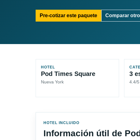
Pre-cotizar este paquete
Comparar otro
HOTEL
CAT
Pod Times Square
3 e
Nueva York
4.4/
HOTEL INCLUIDO
Información útil de P