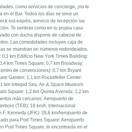
ades, como servicios de concierge, ¡no te
ta en el Bar. Todos los días se sirve un
eck-out exprés, servicio de recepción las
ición. Te sentirás como en tu propia casa
rivado con ducha dispone de cabezal de
atuitos. Las comodidades incluyen caja de
ancias se muestran en números redondeados.
 0,1 km Edificio New York Times Building:
,4 km Times Square: 0,7 km Broadway:
centro de convenciones): 0,7 km Bryant
are Garden: 1,1 km Rockefeller Center:
1,1 km Intrepid Sea, Air & Space Museum
rald Square: 1,2 km Quinta Avenida: 1,2 km
uertos más cercanos: Aeropuerto de
erboro (TEB): 18 kmA. Internacional
hn F. Kennedy (JFK): 28,6 kmAeropuerto de
dado para Pod Times Square: Aeropuerto
 en Pod Times Square, te encontrarás en el