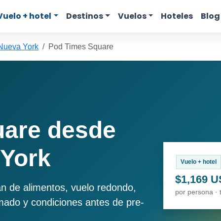
Vuelo + hotel
Destinos
Vuelos
Hoteles
Blog
 Nueva York
Pod Times Square
uare desde
 York
Vuelo + hotel
$1,169 
an de alimentos, vuelo redondo,
por persona · 
imado y condiciones antes de pre-