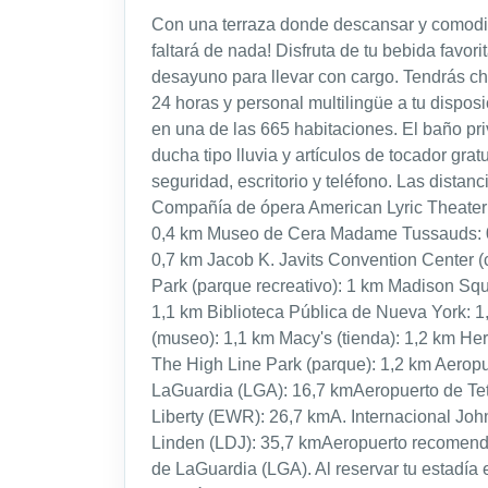
Con una terraza donde descansar y comodid
faltará de nada! Disfruta de tu bebida favori
desayuno para llevar con cargo. Tendrás ch
24 horas y personal multilingüe a tu dispos
en una de las 665 habitaciones. El baño p
ducha tipo lluvia y artículos de tocador gr
seguridad, escritorio y teléfono. Las dist
Compañía de ópera American Lyric Theater:
0,4 km Museo de Cera Madame Tussauds: 0
0,7 km Jacob K. Javits Convention Center (
Park (parque recreativo): 1 km Madison Squ
1,1 km Biblioteca Pública de Nueva York: 
(museo): 1,1 km Macy's (tienda): 1,2 km He
The High Line Park (parque): 1,2 km Aerop
LaGuardia (LGA): 16,7 kmAeropuerto de Tet
Liberty (EWR): 26,7 kmA. Internacional Jo
Linden (LDJ): 35,7 kmAeropuerto recomen
de LaGuardia (LGA). Al reservar tu estadía