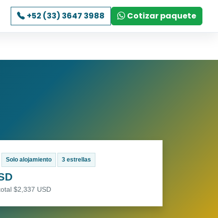
+52 (33) 3647 3988
Cotizar paquete
Solo alojamiento
3 estrellas
USD
total $2,337 USD