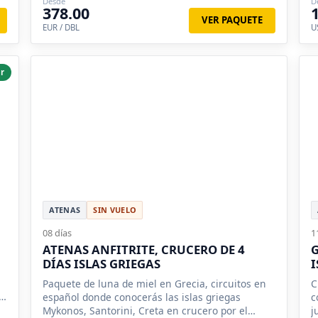
Desde
D
378.00
VER PAQUETE
EUR / DBL
U
r
ATENAS
SIN VUELO
08 días
1
ATENAS ANFITRITE, CRUCERO DE 4
G
DÍAS ISLAS GRIEGAS
I
Paquete de luna de miel en Grecia, circuitos en
C
español donde conocerás las islas griegas
c
Mykonos, Santorini, Creta en crucero por el
j