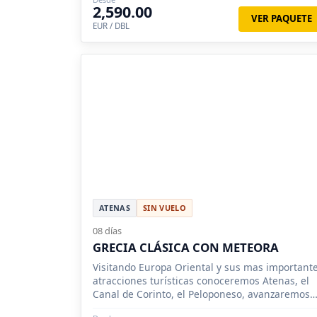
2,590.00
VER PAQUETE
EUR / DBL
ATENAS
SIN VUELO
08 días
GRECIA CLÁSICA CON METEORA
Visitando Europa Oriental y sus mas important
atracciones turísticas conoceremos Atenas, el
Canal de Corinto, el Peloponeso, avanzaremos
hasta cruzar Olimpia, Delfos y Meteora.