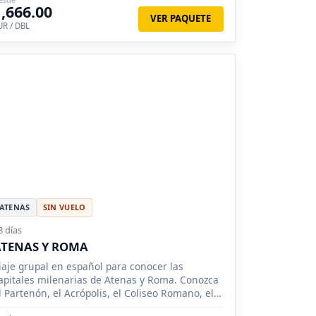
1,666.00
VER PAQUETE
UR / DBL
ATENAS
SIN VUELO
8 días
ATENAS Y ROMA
iaje grupal en español para conocer las
apitales milenarias de Atenas y Roma. Conozca
l Partenón, el Acrópolis, el Coliseo Romano, el
aticano y hasta la torre de Pisa.