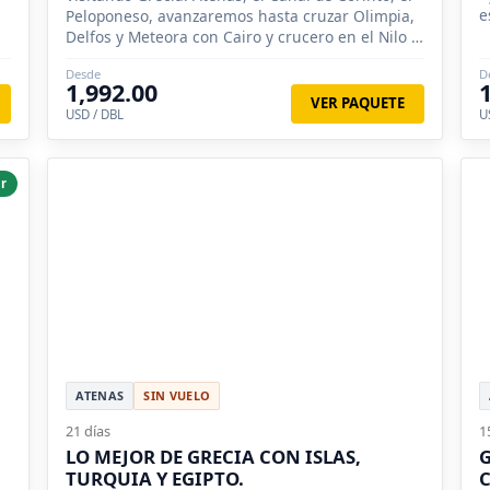
e
Peloponeso, avanzaremos hasta cruzar Olimpia,
Delfos y Meteora con Cairo y crucero en el Nilo y
el Clásico de Turquia.
Desde
D
1,992.00
VER PAQUETE
USD / DBL
U
r
ATENAS
SIN VUELO
21 días
1
LO MEJOR DE GRECIA CON ISLAS,
G
TURQUIA Y EGIPTO.
C