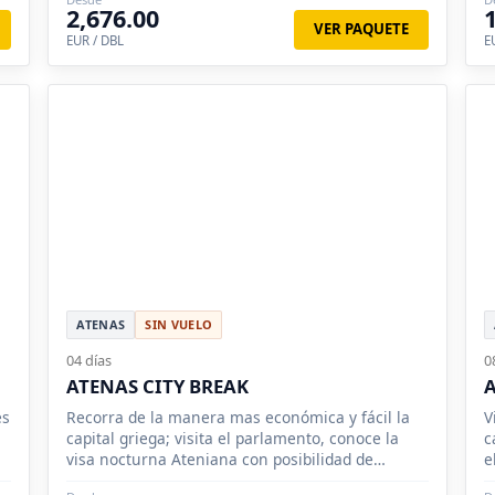
2,676.00
VER PAQUETE
EUR / DBL
E
ATENAS
SIN VUELO
04 días
0
ATENAS CITY BREAK
es
Recorra de la manera mas económica y fácil la
V
capital griega; visita el parlamento, conoce la
c
visa nocturna Ateniana con posibilidad de
e
extender tu estancia.
V