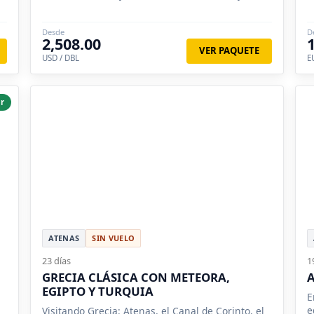
Belén, Nazaret, Meteora, Micenas y otros mas..
c
Desde
D
2,508.00
VER PAQUETE
USD / DBL
E
r
ATENAS
SIN VUELO
23 días
1
GRECIA CLÁSICA CON METEORA,
A
EGIPTO Y TURQUIA
E
e
Visitando Grecia: Atenas, el Canal de Corinto, el