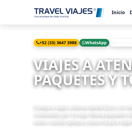
Inicio
+52 (33) 3647 3988
WhatsApp
Solicita
Inicio
Viajes
Atenas desde Quito
VIAJES A ATE
PAQUETES Y T
22 paquetes disponibles
Compara viajes a Atenas desde Quito con Ate
combinados por Europa. Revisa paquetes dis
vuelos cuando aplique y asesoría para viaje