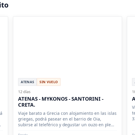
ito
ATENAS
SIN VUELO
12 días
1
ATENAS - MYKONOS - SANTORINI -
A
CRETA.
V
t
rá
Viaje barato a Grecia con alojamiento en las islas
3
griegas, podrá pasear en el barrio de Oia,
f
s
subirse al teleférico y degustar un ouzo en pleno
atardecer con vista al Mar Egeo.
Desde
D