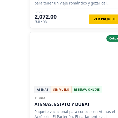
para tener un viaje romántico y gozar del
ambiente nocturno.
Desde
2,072.00
VER PAQUETE
EUR / DBL
Cotiza
ATENAS
SIN VUELO
RESERVA ONLINE
15 días
ATENAS, EGIPTO Y DUBAI
Paquete vacacional para conocer en Atenas el
Acrópolis, El Partenón, El parlamento y el