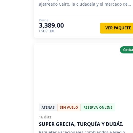
ajetreado Cairo, la ciudadela y el mercado de
Khalili y en Dubai la ciudad.
Desde
3,389.00
VER PAQUETE
USD / DBL
Cotiza
ATENAS
SIN VUELO
RESERVA ONLINE
16 días
SUPER GRECIA, TURQUÍA Y DUBÁI.
Paquetes vacacionales combiandos a Medio