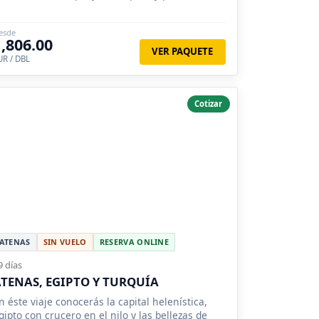
rucero de 4 días en el Mar Egeo.
esde
1,806.00
VER PAQUETE
UR / DBL
Cotizar
ATENAS
SIN VUELO
RESERVA ONLINE
9 días
TENAS, EGIPTO Y TURQUÍA
n éste viaje conocerás la capital helenística,
gipto con crucero en el nilo y las bellezas de