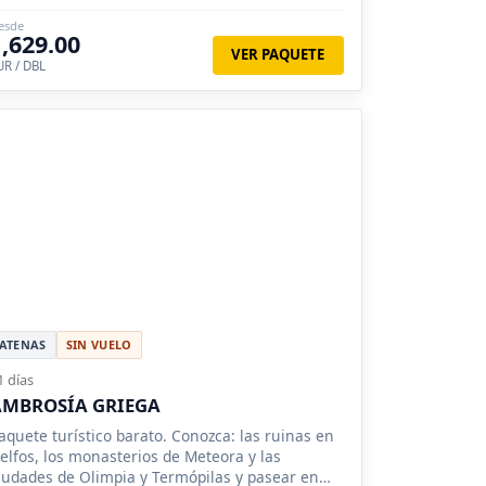
us noches de verano.
esde
1,629.00
VER PAQUETE
UR / DBL
ATENAS
SIN VUELO
1 días
AMBROSÍA GRIEGA
aquete turístico barato. Conozca: las ruinas en
elfos, los monasterios de Meteora y las
iudades de Olimpia y Termópilas y pasear en