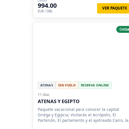
Desde
994.00
VER PAQUETE
EUR / DBL
Cotiza
ATENAS
SIN VUELO
RESERVA ONLINE
11 días
ATENAS Y EGIPTO
Paquete vacacional para conocer la capital
Griega y Egipcia; Visitarás el Acrópolis, El
Partenón, El parlamento y el ajetreado Cairo, la
ciudadela y el mercado de Khalili.