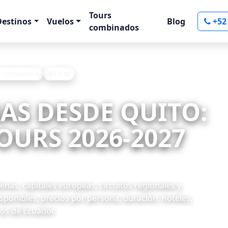
Tours
Destinos
Vuelos
Blog
+52
combinados
r cotización
Chat
NAS DESDE QUITO:
OURS 2026-2027
nas, capitales europeas, circuitos regionales y
ponibles, precios por persona, duración, hoteles,
ros de Ecuador.