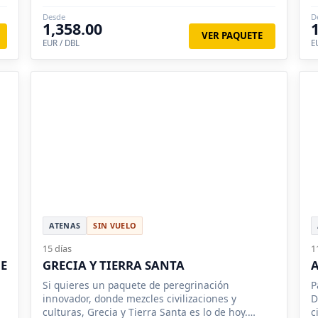
Egeo.
s
Desde
D
1,358.00
VER PAQUETE
EUR / DBL
E
ATENAS
SIN VUELO
15 días
1
E
GRECIA Y TIERRA SANTA
Si quieres un paquete de peregrinación
P
innovador, donde mezcles civilizaciones y
D
culturas, Grecia y Tierra Santa es lo de hoy.
c