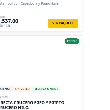
stambul con Capadocia y Pamukkale.
esde
1,537.00
VER PAQUETE
SD / DBL
Cotizar
ATENAS
SIN VUELO
RESERVA ONLINE
5 días
RECIA CRUCERO EGEO Y EGIPTO
RUCERO NILO.