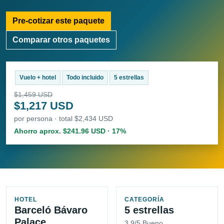
Pre-cotizar este paquete
Comparar otros paquetes
Vuelo + hotel
Todo incluido
5 estrellas
$1,459 USD
$1,217 USD
por persona · total $2,434 USD
Ahorro aprox. $241.96 USD · 17%
HOTEL
CATEGORÍA
Barceló Bávaro
5 estrellas
Palace
3.9/5 Bueno