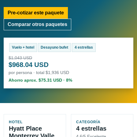
Pre-cotizar este paquete
Comparar otros paquetes
Vuelo + hotel
Desayuno bufet
4 estrellas
$1,043 USD
$968.04 USD
por persona · total $1,936 USD
Ahorro aprox. $75.31 USD · 8%
HOTEL
CATEGORÍA
Hyatt Place
4 estrellas
Monterrey Valle
4.6/5 Excelente