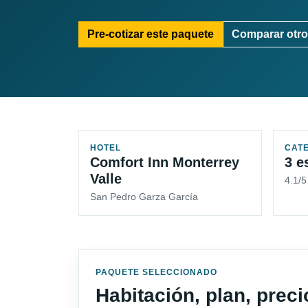
Pre-cotizar este paquete
Comparar otro
HOTEL
CAT
Comfort Inn Monterrey
3 e
Valle
4.1/
San Pedro Garza García
PAQUETE SELECCIONADO
Habitación, plan, prec