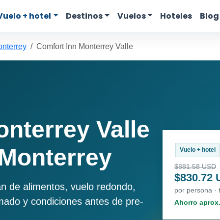
Vuelo + hotel
Destinos
Vuelos
Hoteles
Blog
onterrey
Comfort Inn Monterrey Valle
nterrey Valle
 Monterrey
Vuelo + hotel
$881.58 USD
$830.72
an de alimentos, vuelo redondo,
por persona · 
imado y condiciones antes de pre-
Ahorro aprox