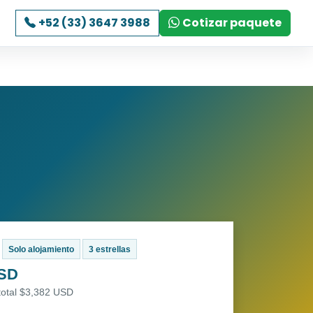
+52 (33) 3647 3988
Cotizar paquete
Solo alojamiento
3 estrellas
USD
total $3,382 USD