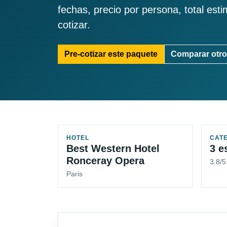
fechas, precio por persona, total est
cotizar.
Pre-cotizar este paquete
Comparar otro
HOTEL
CAT
Best Western Hotel
3 e
Ronceray Opera
3.8/
Paris