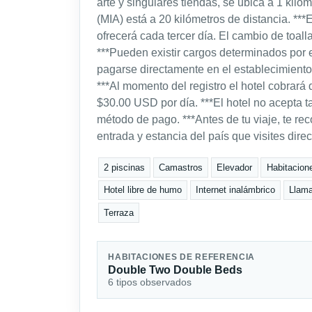
arte y singulares tiendas, se ubica a 1 kiló
(MIA) está a 20 kilómetros de distancia. ***
ofrecerá cada tercer día. El cambio de toall
***Pueden existir cargos determinados por e
pagarse directamente en el establecimiento 
***Al momento del registro el hotel cobrará
$30.00 USD por día. ***El hotel no acepta 
método de pago. ***Antes de tu viaje, te r
entrada y estancia del país que visites dire
2 piscinas
Camastros
Elevador
Habitacion
Hotel libre de humo
Internet inalámbrico
Llama
Terraza
HABITACIONES DE REFERENCIA
Double Two Double Beds
6 tipos observados