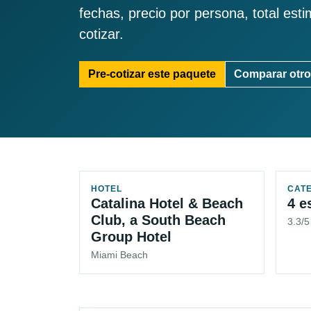
fechas, precio por persona, total est
cotizar.
Pre-cotizar este paquete
Comparar otro
HOTEL
CAT
Catalina Hotel & Beach
4 e
Club, a South Beach
3.3/5
Group Hotel
Miami Beach