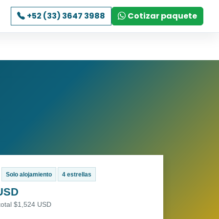
+52 (33) 3647 3988
Cotizar paquete
Solo alojamiento
4 estrellas
 USD
total $1,524 USD