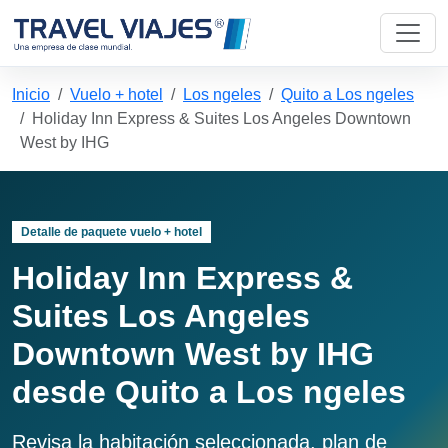
Inicio
Vuelo + hotel
Los ngeles
Quito a Los ngeles
Holiday Inn Express & Suites Los Angeles Downtown
West by IHG
Detalle de paquete vuelo + hotel
Holiday Inn Express &
Suites Los Angeles
Downtown West by IHG
desde Quito a Los ngeles
Revisa la habitación seleccionada, plan de