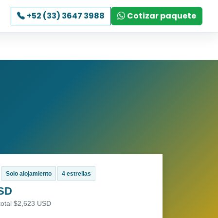
+52 (33) 3647 3988
Cotizar paquete
Solo alojamiento
4 estrellas
USD
total $2,623 USD