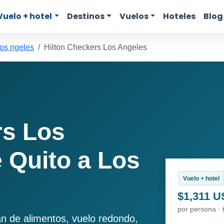
Vuelo + hotel
Destinos
Vuelos
Hoteles
Blog
Los ngeles
Hilton Checkers Los Angeles
rs Los
 Quito a Los
Vuelo + hotel
$1,311 
por persona · 
an de alimentos, vuelo redondo,