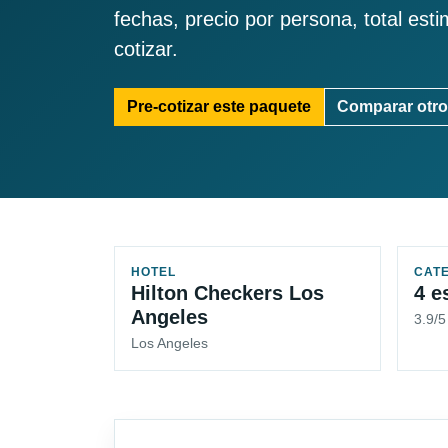
fechas, precio por persona, total est
cotizar.
Pre-cotizar este paquete
Comparar otro
HOTEL
CAT
Hilton Checkers Los
4 e
Angeles
3.9/
Los Angeles