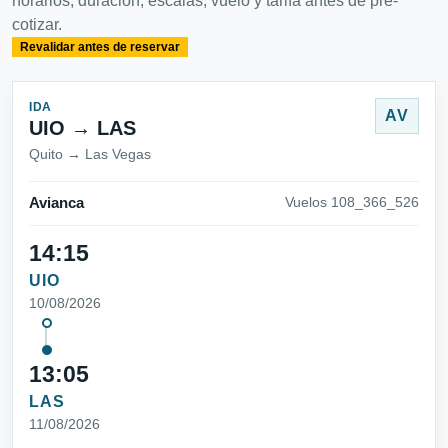
horarios, duración, escalas, vuelo y tarifa antes de pre-
cotizar.
Revalidar antes de reservar
IDA
AV
UIO → LAS
Quito → Las Vegas
Avianca
Vuelos 108_366_526
14:15
UIO
10/08/2026
13:05
LAS
11/08/2026