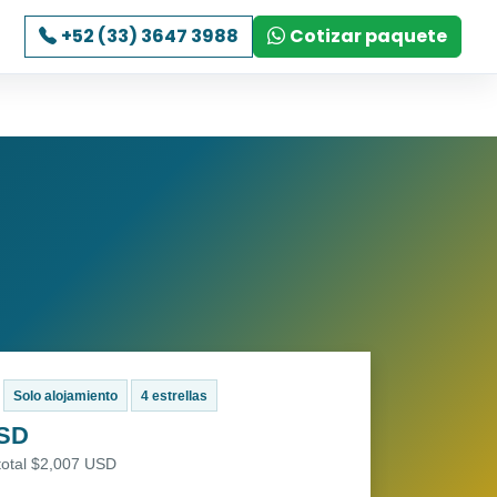
+52 (33) 3647 3988
Cotizar paquete
Solo alojamiento
4 estrellas
USD
total $2,007 USD