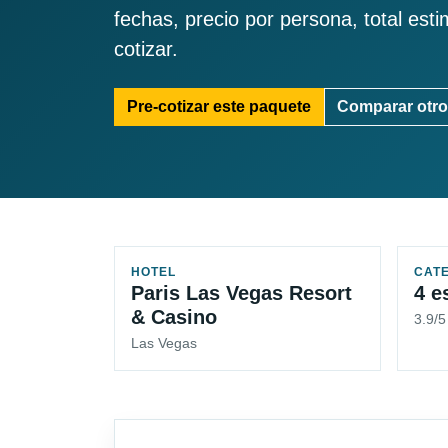
fechas, precio por persona, total est
cotizar.
Pre-cotizar este paquete
Comparar otro
HOTEL
CAT
Paris Las Vegas Resort
4 e
& Casino
3.9/
Las Vegas