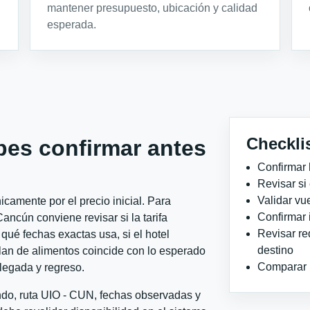
mantener presupuesto, ubicación y calidad
esperada.
Checkli
bes confirmar antes
Confirmar 
Revisar si
Validar vu
camente por el precio inicial. Para
Confirmar 
cún conviene revisar si la tarifa
Revisar re
qué fechas exactas usa, si el hotel
destino
plan de alimentos coincide con lo esperado
Comparar ho
llegada y regreso.
ndo, ruta UIO - CUN, fechas observadas y