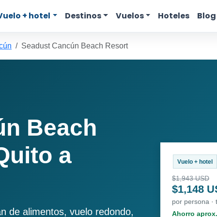
Vuelo + hotel
Destinos
Vuelos
Hoteles
Blog
ncún
Seadust Cancún Beach Resort
ún Beach
Quito a
Vuelo + hotel
$1,943 USD
$1,148 
por persona · 
an de alimentos, vuelo redondo,
Ahorro aprox