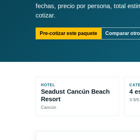
fechas, precio por persona, total est
cotizar.
Pre-cotizar este paquete
Comparar otro
HOTEL
CAT
Seadust Cancún Beach
4 e
Resort
3.9/
Cancún