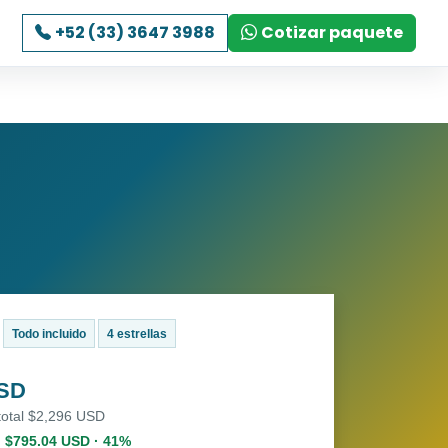
+52 (33) 3647 3988
Cotizar paquete
Todo incluido
4 estrellas
USD
total $2,296 USD
. $795.04 USD · 41%