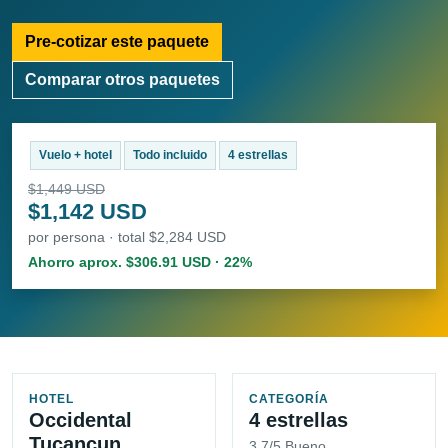
Pre-cotizar este paquete
Comparar otros paquetes
Vuelo + hotel
Todo incluido
4 estrellas
$1,449 USD
$1,142 USD
por persona · total $2,284 USD
Ahorro aprox. $306.91 USD · 22%
HOTEL
CATEGORÍA
Occidental
4 estrellas
Tucancun
3.7/5 Bueno