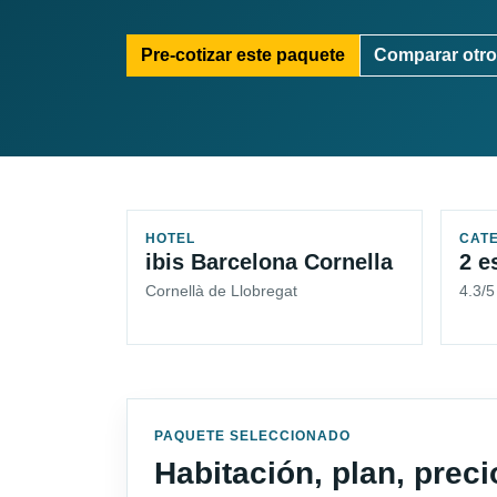
Pre-cotizar este paquete
Comparar otro
HOTEL
CAT
ibis Barcelona Cornella
2 e
Cornellà de Llobregat
4.3/
PAQUETE SELECCIONADO
Habitación, plan, prec