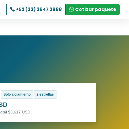
+52 (33) 3647 3988
Cotizar paquete
Solo alojamiento
2 estrellas
USD
total $3,617 USD