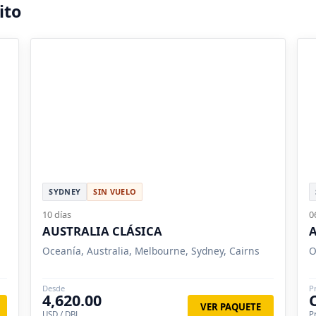
ito
SYDNEY
SIN VUELO
10 días
0
AUSTRALIA CLÁSICA
A
Oceanía, Australia, Melbourne, Sydney, Cairns
O
Desde
P
4,620.00
VER PAQUETE
USD / DBL
P