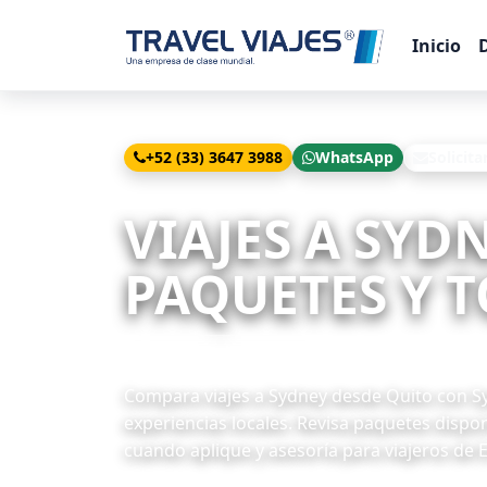
Inicio
+52 (33) 3647 3988
WhatsApp
Solicita
Inicio
Viajes
Sydney desde Quito
VIAJES A SYD
PAQUETES Y T
3 paquetes disponibles
Compara viajes a Sydney desde Quito con Sydn
experiencias locales. Revisa paquetes dispon
cuando aplique y asesoría para viajeros de 