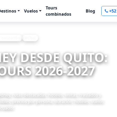
Tours
Destinos
Vuelos
Blog
+52
combinados
r cotización
Chat
NEY DESDE QUITO:
OURS 2026-2027
ey, rutas destacadas, hoteles, visitas, traslados y
ibles, precios por persona, duración, hoteles, vuelos
Ecuador.