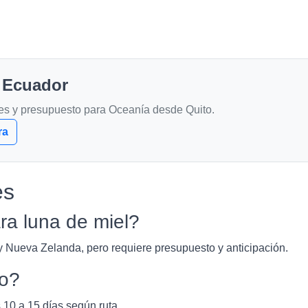
 Ecuador
les y presupuesto para Oceanía desde Quito.
ra
es
a luna de miel?
y Nueva Zelanda, pero requiere presupuesto y anticipación.
to?
 10 a 15 días según ruta.