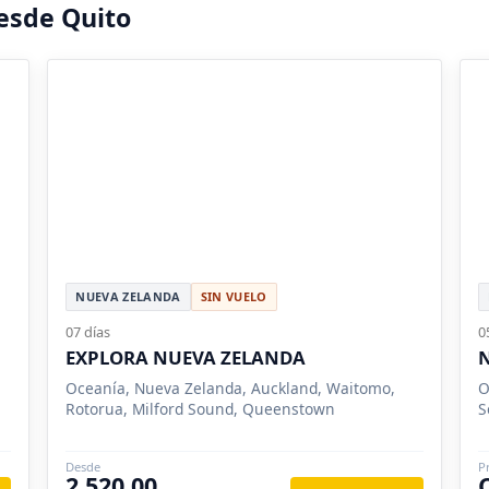
esde Quito
NUEVA ZELANDA
SIN VUELO
07 días
0
EXPLORA NUEVA ZELANDA
N
Oceanía, Nueva Zelanda, Auckland, Waitomo,
O
Rotorua, Milford Sound, Queenstown
S
Desde
P
2,520.00