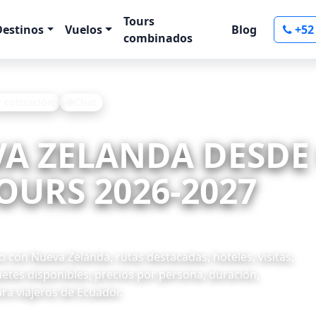
Tours
Destinos
Vuelos
Blog
+52
combinados
r cotización
Chat
VA ZELANDA DESDE
OURS 2026-2027
con Nueva Zelanda, rutas destacadas, hoteles, visitas,
uetes disponibles, precios por persona, duración,
ra viajeros de Ecuador.