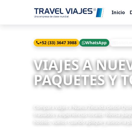
Inicio
+52 (33) 3647 3988
WhatsApp
Solicita
Inicio
Viajes
Nueva Zelanda desde Quito
VIAJES A NUE
PAQUETES Y T
3 paquetes disponibles
Compara viajes a Nueva Zelanda desde Quito 
traslados y experiencias locales. Revisa paq
hoteles, vuelos cuando aplique y asesoría pa