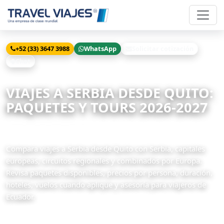
+52 (33) 3647 3988
WhatsApp
Solicitar cotización
Chat
Inicio
Viajes
Serbia desde Quito
VIAJES A SERBIA DESDE QUITO:
PAQUETES Y TOURS 2026-2027
4 paquetes disponibles
Compara viajes a Serbia desde Quito con Serbia, capitales
europeas, circuitos regionales y combinados por Europa.
Revisa paquetes disponibles, precios por persona, duración,
hoteles, vuelos cuando aplique y asesoría para viajeros de
Ecuador.