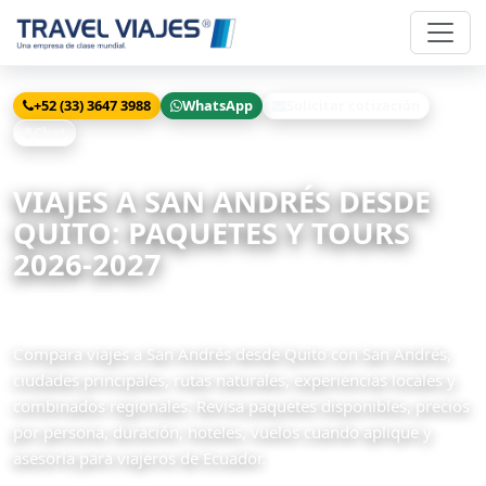
+52 (33) 3647 3988
WhatsApp
Solicitar cotización
Chat
Inicio
Viajes
San Andrés desde Quito
VIAJES A SAN ANDRÉS DESDE
QUITO: PAQUETES Y TOURS
2026-2027
5 paquetes disponibles
Compara viajes a San Andrés desde Quito con San Andrés,
ciudades principales, rutas naturales, experiencias locales y
combinados regionales. Revisa paquetes disponibles, precios
por persona, duración, hoteles, vuelos cuando aplique y
asesoría para viajeros de Ecuador.