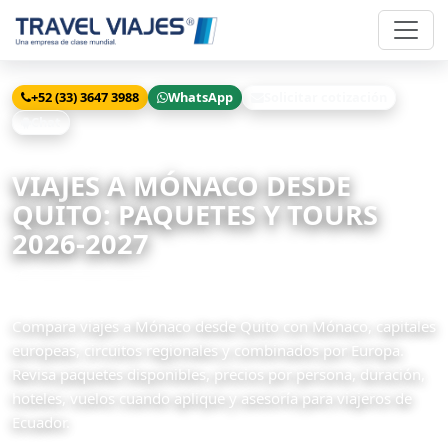
+52 (33) 3647 3988
WhatsApp
Solicitar cotización
Chat
Inicio
Viajes
Mónaco desde Quito
VIAJES A MÓNACO DESDE
QUITO: PAQUETES Y TOURS
2026-2027
2 paquetes disponibles
Compara viajes a Mónaco desde Quito con Mónaco, capitales
europeas, circuitos regionales y combinados por Europa.
Revisa paquetes disponibles, precios por persona, duración,
hoteles, vuelos cuando aplique y asesoría para viajeros de
Ecuador.