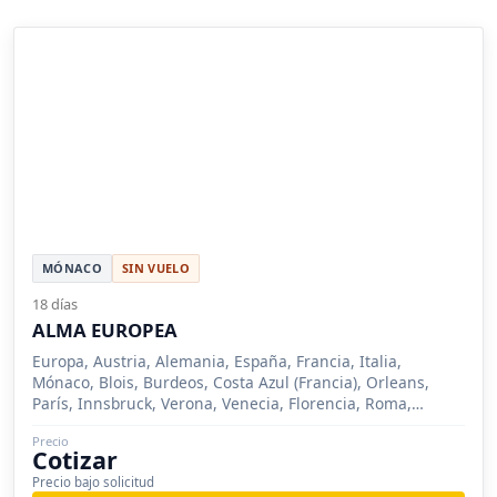
MÓNACO
SIN VUELO
18 días
ALMA EUROPEA
Europa, Austria, Alemania, España, Francia, Italia,
Mónaco, Blois, Burdeos, Costa Azul (Francia), Orleans,
París, Innsbruck, Verona, Venecia, Florencia, Roma,
Madrid, Zaragoza, Barcelona, Siena, San Sebastián,
Precio
Mónaco (Ciudad), Füssen, Stuttgart, Gerona, Montserrat,
Cotizar
Ulm, Estrasburgo, Asís, Cinque Terre
Precio bajo solicitud