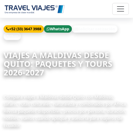
+52 (33) 3647 3988
WhatsApp
Solicitar cotización
Chat
Inicio
Viajes
Maldivas desde Quito
VIAJES A MALDIVAS DESDE
QUITO: PAQUETES Y TOURS
2026-2027
4 paquetes disponibles
Compara viajes a Maldivas desde Quito con Maldivas,
safaris, rutas culturales, naturaleza y combinados por África.
Revisa paquetes disponibles, precios por persona, duración,
hoteles, vuelos cuando aplique y asesoría para viajeros de
Ecuador.