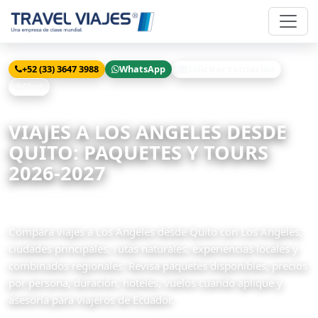
+52 (33) 3647 3988
WhatsApp
Solicitar cotización
Chat
Inicio
Viajes
Los Angeles desde Quito
VIAJES A LOS ANGELES DESDE
QUITO: PAQUETES Y TOURS
2026-2027
1 paquetes disponibles
Compara viajes a Los Angeles desde Quito con Los Angeles,
ciudades principales, rutas naturales, experiencias locales y
combinados regionales. Revisa paquetes disponibles, precios
por persona, duración, hoteles, vuelos cuando aplique y
asesoría para viajeros de Ecuador.