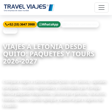
+52 (33) 3647 3988
WhatsApp
Solicitar cotización
Chat
Inicio
Viajes
Letonia desde Quito
VIAJES A LETONIA DESDE
QUITO: PAQUETES Y TOURS
2026-2027
2 paquetes disponibles
Compara viajes a Letonia desde Quito con Letonia, capitales
europeas, circuitos regionales y combinados por Europa.
Revisa paquetes disponibles, precios por persona, duración,
hoteles, vuelos cuando aplique y asesoría para viajeros de
Ecuador.