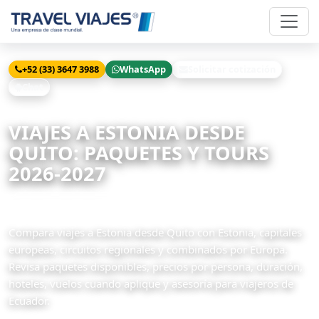
+52 (33) 3647 3988
WhatsApp
Solicitar cotización
Chat
Inicio
Viajes
Estonia desde Quito
VIAJES A ESTONIA DESDE
QUITO: PAQUETES Y TOURS
2026-2027
3 paquetes disponibles
Compara viajes a Estonia desde Quito con Estonia, capitales
europeas, circuitos regionales y combinados por Europa.
Revisa paquetes disponibles, precios por persona, duración,
hoteles, vuelos cuando aplique y asesoría para viajeros de
Ecuador.