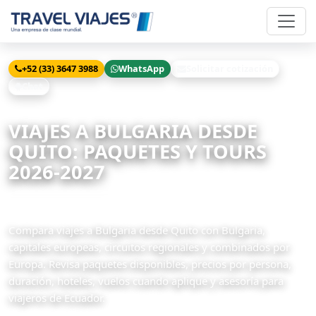
+52 (33) 3647 3988
WhatsApp
Solicitar cotización
Chat
Inicio
Viajes
Bulgaria desde Quito
VIAJES A BULGARIA DESDE
QUITO: PAQUETES Y TOURS
2026-2027
3 paquetes disponibles
Compara viajes a Bulgaria desde Quito con Bulgaria,
capitales europeas, circuitos regionales y combinados por
Europa. Revisa paquetes disponibles, precios por persona,
duración, hoteles, vuelos cuando aplique y asesoría para
viajeros de Ecuador.