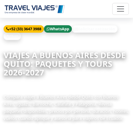
+52 (33) 3647 3988
WhatsApp
Solicitar cotización
Chat
Inicio
Viajes
Buenos Aires desde Quito
VIAJES A BUENOS AIRES DESDE
QUITO: PAQUETES Y TOURS
2026-2027
3 paquetes disponibles
Compara viajes a Buenos Aires desde Quito con Buenos
Aires, Iguazú, Bariloche, Calafate y Patagonia. Revisa
paquetes disponibles, precios por persona, duración, hoteles,
vuelos cuando aplique y asesoría para viajeros de Ecuador.