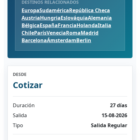
DESTINOS RELACIONADOS
Europa
Sudamérica
República Checa
Austria
Hungria
Eslováquia
Alemania
Bélgica
España
Francia
Holanda
Italia
Chile
París
Venecia
Roma
Madrid
Barcelona
Ámsterdam
Berlin
DESDE
Cotizar
Duración
27 días
Salida
15-08-2026
Tipo
Salida Regular