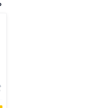
o
s
e