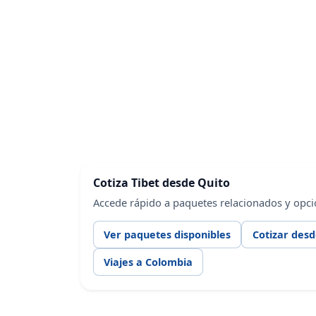
Cotiza Tibet desde Quito
Accede rápido a paquetes relacionados y opci
Ver paquetes disponibles
Cotizar desd
Viajes a Colombia