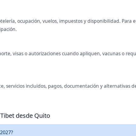
telería, ocupación, vuelos, impuestos y disponibilidad. Para
ipación.
rte, visas o autorizaciones cuando apliquen, vacunas o requis
e, servicios incluidos, pagos, documentación y alternativas 
 Tibet desde Quito
 2027?