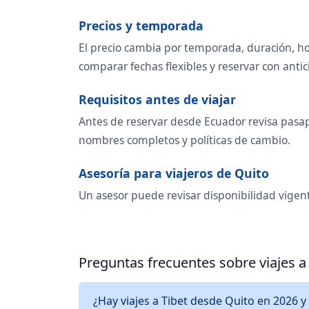
Precios y temporada
El precio cambia por temporada, duración, ho
comparar fechas flexibles y reservar con antic
Requisitos antes de viajar
Antes de reservar desde Ecuador revisa pasapo
nombres completos y políticas de cambio.
Asesoría para viajeros de Quito
Un asesor puede revisar disponibilidad vigent
Preguntas frecuentes sobre viajes a
¿Hay viajes a Tibet desde Quito en 2026 y