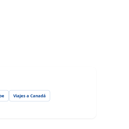
ibe
Viajes a Canadá