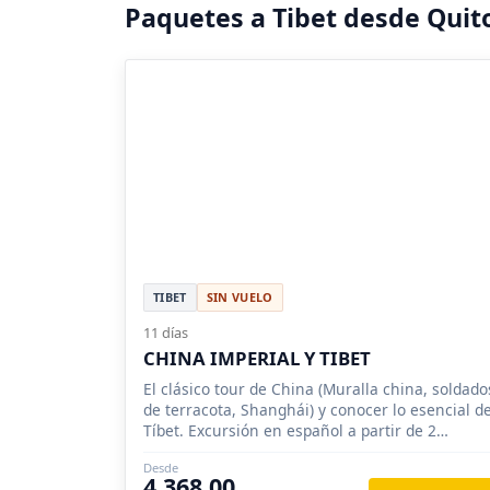
Paquetes a Tibet desde Quit
TIBET
SIN VUELO
11 días
CHINA IMPERIAL Y TIBET
El clásico tour de China (Muralla china, soldado
de terracota, Shanghái) y conocer lo esencial d
Tíbet. Excursión en español a partir de 2
personas.
Desde
4,368.00