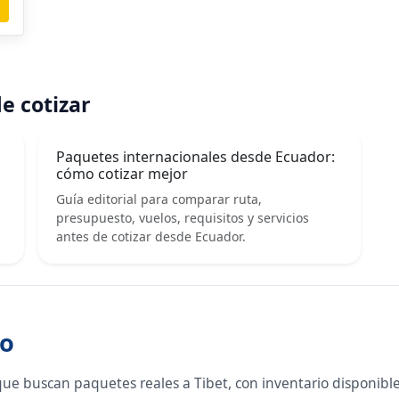
e cotizar
Paquetes internacionales desde Ecuador:
cómo cotizar mejor
Guía editorial para comparar ruta,
presupuesto, vuelos, requisitos y servicios
antes de cotizar desde Ecuador.
to
ue buscan paquetes reales a Tibet, con inventario disponibl