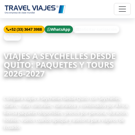
+52 (33) 3647 3988
WhatsApp
Solicitar cotización
Chat
Inicio
Viajes
Seychelles desde Quito
VIAJES A SEYCHELLES DESDE
QUITO: PAQUETES Y TOURS
2026-2027
3 paquetes disponibles
Compara viajes a Seychelles desde Quito con Seychelles,
safaris, rutas culturales, naturaleza y combinados por África.
Revisa paquetes disponibles, precios por persona, duración,
hoteles, vuelos cuando aplique y asesoría para viajeros de
Ecuador.