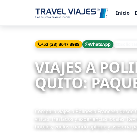
Inicio
+52 (33) 3647 3988
WhatsApp
Solicita
Inicio
Viajes
Polinesia Francesa desde Quito
VIAJES A POL
QUITO: PAQUE
4 paquetes disponibles
Compara viajes a Polinesia Francesa desde Q
visitas, traslados y experiencias locales. Re
hoteles, vuelos cuando aplique y asesoría pa