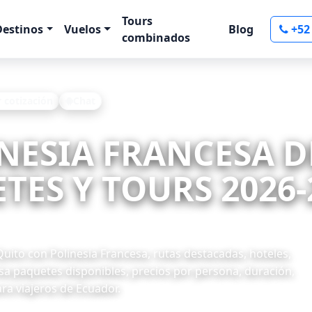
Tours
Destinos
Vuelos
Blog
+52
combinados
r cotización
Chat
INESIA FRANCESA 
TES Y TOURS 2026-
uito con Polinesia Francesa, rutas destacadas, hoteles,
visa paquetes disponibles, precios por persona, duración,
ra viajeros de Ecuador.