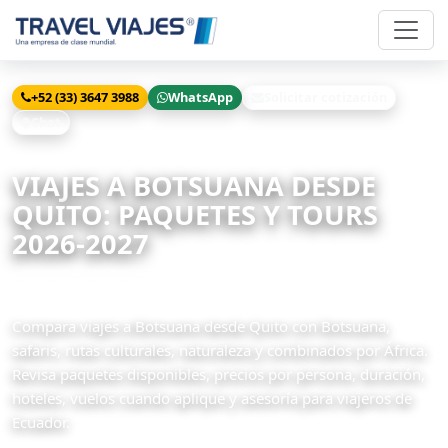
+52 (33) 3647 3988
WhatsApp
Solicitar cotización
Chat
Inicio
Viajes
Botsuana desde Quito
VIAJES A BOTSUANA DESDE
QUITO: PAQUETES Y TOURS
2026-2027
1 paquetes disponibles
Compara viajes a Botsuana desde Quito con Botsuana,
safaris, rutas culturales, naturaleza y combinados por África.
Revisa paquetes disponibles, precios por persona, duración,
hoteles, vuelos cuando aplique y asesoría para viajeros de
Ecuador.