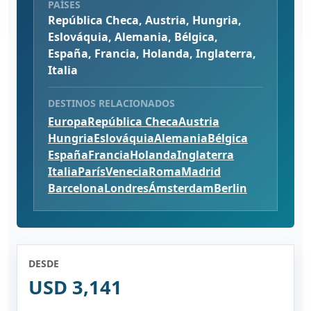
PAÍSES
República Checa, Austria, Hungria,
Eslováquia, Alemania, Bélgica,
España, Francia, Holanda, Inglaterra,
Italia
DESTINOS RELACIONADOS
Europa
República Checa
Austria
Hungria
Eslováquia
Alemania
Bélgica
España
Francia
Holanda
Inglaterra
Italia
París
Venecia
Roma
Madrid
Barcelona
Londres
Ámsterdam
Berlin
DESDE
USD 3,141