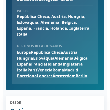
PAÍSES
República Checa, Austria, Hungria,
Eslováquia, Alemania, Bélgica,
España, Francia, Holanda, Inglaterra,
Italia
DESTINOS RELACIONADOS
Europa
República Checa
Austria
Hungria
Eslováquia
Alemania
Bélgica
España
Francia
Holanda
Inglaterra
Italia
París
Venecia
Roma
Madrid
Barcelona
Londres
Ámsterdam
Berlin
DESDE