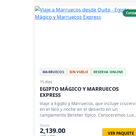
Cotiza
MARRUECOS
SIN VUELO
RESERVA ONLINE
15 días
EGIPTO MÁGICO Y MARRUECOS
EXPRESS
Viaje a Egipto y Marruecos, que incluye crucero
en el Nilo y noche en el desierto en un
campamento Bereber típico. Conoceremos Luxo
y Kasbah de Ait Ben Haddou.
Desde
2,139.00
VER PAQUETE