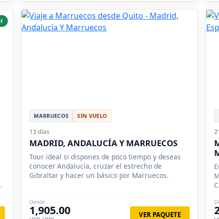
r
MARRUECOS
SIN VUELO
13 días
2
MADRID, ANDALUCÍA Y MARRUECOS
M
Tour ideal si dispones de poco tiempo y deseas
conocer Andalucía, cruzar el estrecho de
E
Gibraltar y hacer un básico por Marruecos.
M
r
C
C
Desde
D
1,905.00
VER PAQUETE