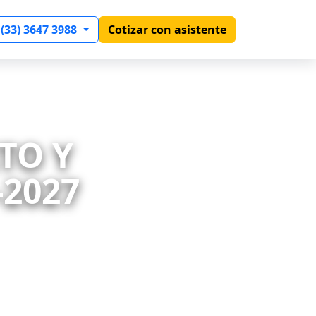
 (33) 3647 3988
Cotizar con asistente
TO Y
-2027