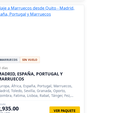
MARRUECOS
SIN VUELO
1 días
ADRID, ESPAÑA, PORTUGAL Y
MARRUECOS
uropa, África, España, Portugal, Marruecos,
adrid, Toledo, Sevilla, Granada, Oporto,
oimbra, Fatima, Lisboa, Rabat, Tánger, Fez,
asablanca, Meknes, Marrakech, Ronda, Tarifa
esde
2,935.00
VER PAQUETE