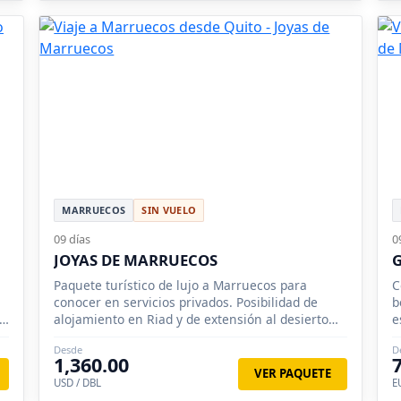
MARRUECOS
SIN VUELO
09 días
0
JOYAS DE MARRUECOS
Paquete turístico de lujo a Marruecos para
C
conocer en servicios privados. Posibilidad de
b
io
alojamiento en Riad y de extensión al desierto
e
para pasar la noche en una jaima de lujo.
Desde
D
1,360.00
VER PAQUETE
USD / DBL
E