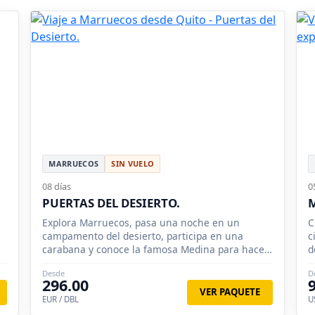
MARRUECOS
SIN VUELO
08 días
0
PUERTAS DEL DESIERTO.
,
Explora Marruecos, pasa una noche en un
C
campamento del desierto, participa en una
c
carabana y conoce la famosa Medina para hacer
d
compras.
S
Desde
D
296.00
VER PAQUETE
EUR / DBL
U