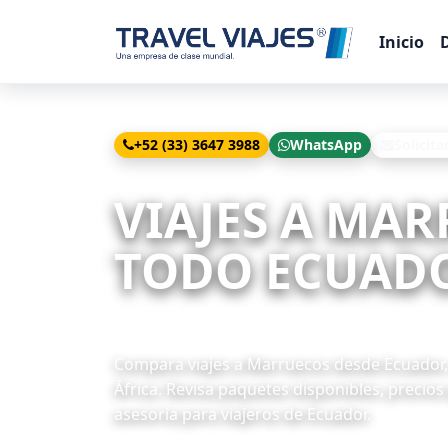
Inicio
+52 (33) 3647 3988
WhatsApp
Solicita
Inicio
Viajes
Marruecos desde Quito
VIAJES A MAR
TODO ECUADO
10 paquetes disponibles
Compara viajes a Marruecos desde Ecuador, 
África. Revisa paquetes disponibles, precios
asesoría para viajeros de Ecuador.