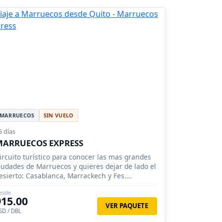
MARRUECOS
SIN VUELO
5 días
MARRUECOS EXPRESS
ircuito turístico para conocer las mas grandes
iudades de Marruecos y quieres dejar de lado el
esierto: Casablanca, Marrackech y Fes.
ervicios en media pensión.
esde
915.00
VER PAQUETE
SD / DBL