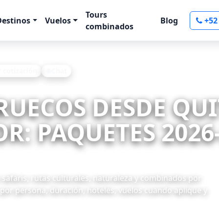
Tours
Destinos
Vuelos
Blog
+52
combinados
r cotización
Chat
RUECOS DESDE QUI
R: PAQUETES 2026
safaris, rutas culturales, naturaleza y combinados por
 por persona, duración, hoteles, vuelos cuando aplique y