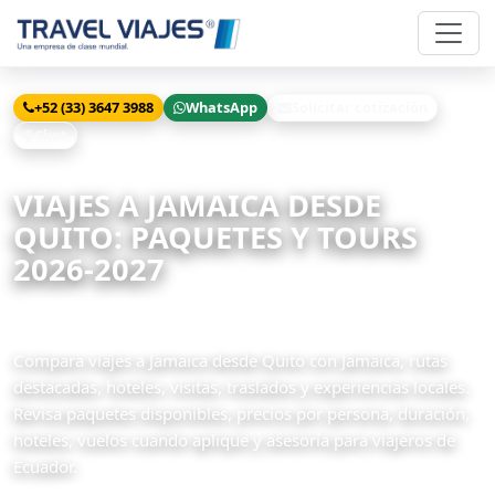
+52 (33) 3647 3988
WhatsApp
Solicitar cotización
Chat
Inicio
Viajes
Jamaica desde Quito
VIAJES A JAMAICA DESDE
QUITO: PAQUETES Y TOURS
2026-2027
1 paquetes disponibles
Compara viajes a Jamaica desde Quito con Jamaica, rutas
destacadas, hoteles, visitas, traslados y experiencias locales.
Revisa paquetes disponibles, precios por persona, duración,
hoteles, vuelos cuando aplique y asesoría para viajeros de
Ecuador.