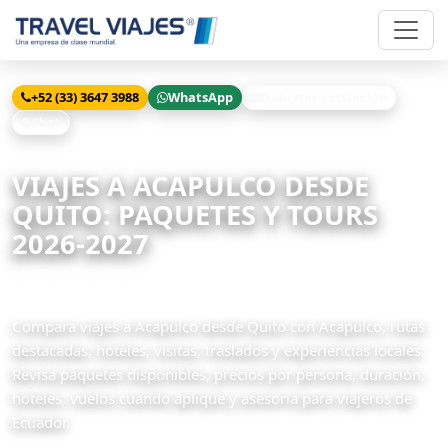
+52 (33) 3647 3988
WhatsApp
Solicitar cotización
Chat
Inicio
Viajes
Acapulco desde Quito
VIAJES A ACAPULCO DESDE
QUITO: PAQUETES Y TOURS
2026-2027
1 paquetes disponibles
Compara viajes a Acapulco desde Quito con Acapulco, rutas
destacadas, hoteles, visitas, traslados y experiencias locales.
Revisa paquetes disponibles, precios por persona, duración,
hoteles, vuelos cuando aplique y asesoría para viajeros de
Ecuador.