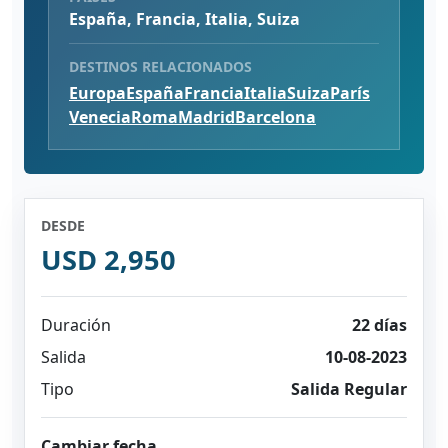
España, Francia, Italia, Suiza
DESTINOS RELACIONADOS
Europa
España
Francia
Italia
Suiza
París
Venecia
Roma
Madrid
Barcelona
DESDE
USD 2,950
Duración
22 días
Salida
10-08-2023
Tipo
Salida Regular
Cambiar fecha